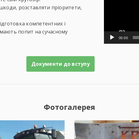
коди, розставляти пріоритети,
ідготовка компетентних і
і мають попит на сучасному
00:00
Документи до вступу
Фотогалерея