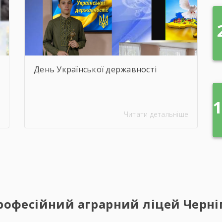
День Української державності
1
Читати детальніше
офесійний аграрний ліцей Чернігів