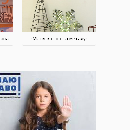
аїна”
«Магія вогню та металу»