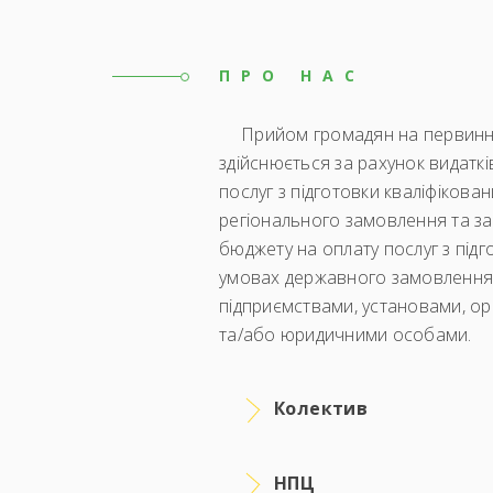
ПРО НАС
Прийом громадян на первинну
здійснюється за рахунок видатк
послуг з підготовки кваліфікова
регіонального замовлення та за
бюджету на оплату послуг з підг
умовах державного замовлення, 
підприємствами, установами, ор
та/або юридичними особами.
Колектив
НПЦ