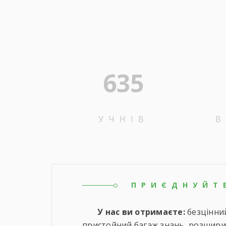
635
УЧНІВ
В
ПРИЄДНУЙТ
У нас ви отримаєте:
безцінний
пристойний багаж знань, розширит