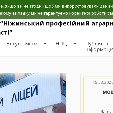
e, якщо ви не згодні, щоб ми використовували даний
і, 5а.
+38 (04631) 3-10-02
кому випадку ми не гарантуємо коректної роботи са
“Ніжинський професійний аграрни
сті”
Вступникам
НПЦ
Публічна
інформаці
16.03.202
МОВ
Навчан