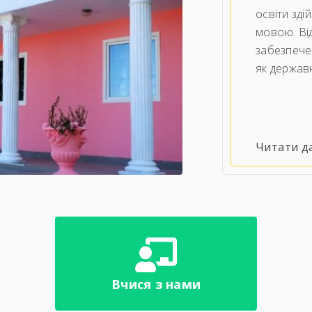
освіти зд
мовою. Ві
забезпече
як державн
Читати дал
Вчися з нами