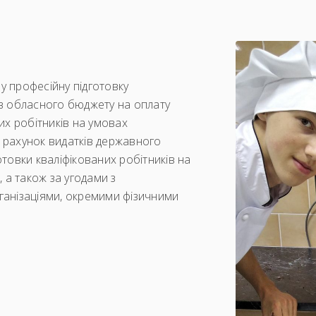
 професійну підготовку
ів обласного бюджету на оплату
них робітників на умовах
 рахунок видатків державного
отовки кваліфікованих робітників на
а також за угодами з
ганізаціями, окремими фізичними