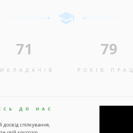
71
79
ИКЛАДАЧІВ
РОКІВ ПРА
ЕСЬ ДО НАС
Відеопрогра
 досвід спілкування,
е свій кругозір.