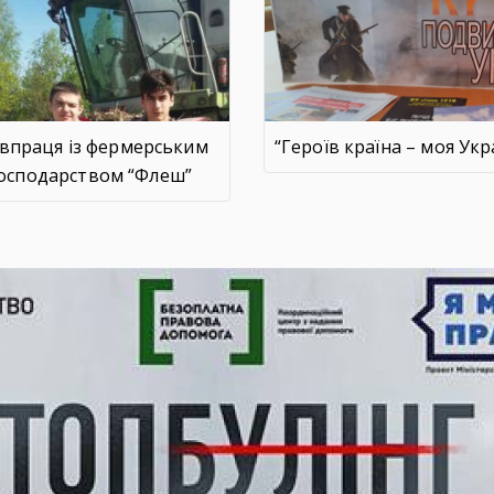
івпраця із фермерським
“Героїв країна – моя Укр
осподарством “Флеш”