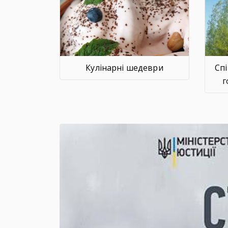
Кулінарні шедеври
Сп
г