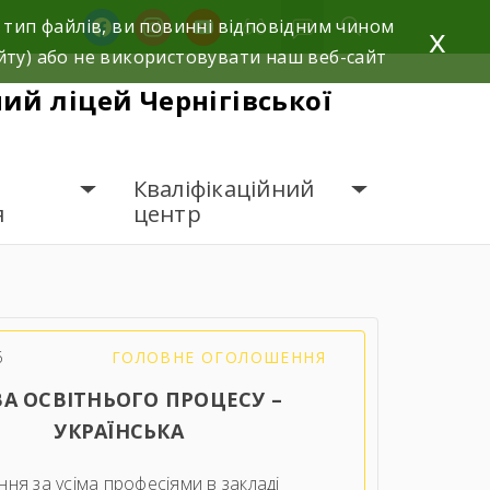
facebook
instagram
youtube
 тип файлів, ви повинні відповідним чином
x
йту) або не використовувати наш веб-сайт
й ліцей Чернігівської
Кваліфікаційний
я
центр
6
ГОЛОВНЕ ОГОЛОШЕННЯ
А ОСВІТНЬОГО ПРОЦЕСУ –
УКРАЇНСЬКА
ня за усіма професіями в закладі