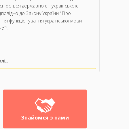
ійснюється державною - українською
дповідно до Закону України "Про
ння функціонування української мови
ої".
і...
Знайомся з нами