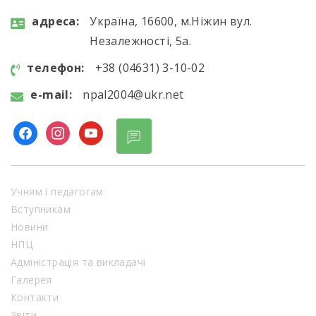
aдресa:
Україна, 16600, м.Ніжин вул.
Незалежності, 5а.
телефон:
+38 (04631) 3-10-02
e-mail:
npal2004@ukr.net
facebook
instagram
youtube
Учням і педагогам
Вступникам
Новини
НПЦ
Адміністрація та викладачі
Галерея
Контакти
Звіти