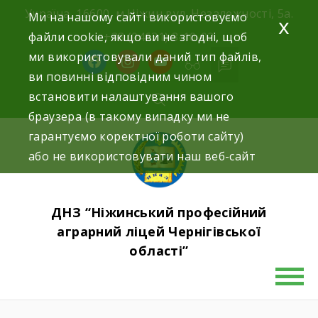
Skip
Україна, 16600, м.Ніжин вул. Незалежності, 5а.
Ми на нашому сайті використовуємо
x
to
файли cookie, якщо ви не згодні, щоб
+38 (04631) 3-10-02
content
ми використовували даний тип файлів,
facebook
instagram
youtube
ви повинні відповідним чином
встановити налаштування вашого
браузера (в такому випадку ми не
гарантуємо коректної роботи сайту)
або не використовувати наш веб-сайт
ДНЗ “Ніжинський професійний
аграрний ліцей Чернігівської
області”