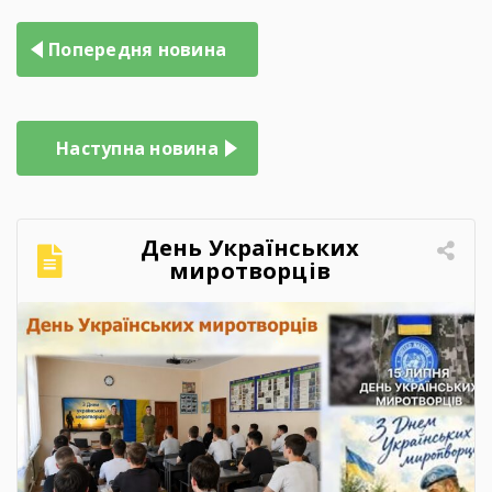
Навігація
Попередня новина
записів
Наступна новина
День Українських
миротворців