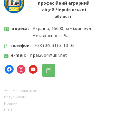
професійний аграрний
ліцей Чернігівської
області”
aдресa:
Україна, 16600, м.Ніжин вул.
Незалежності, 5а.
телефон:
+38 (04631) 3-10-02
e-mail:
npal2004@ukr.net
facebook
instagram
youtube
Учням і педагогам
Вступникам
Новини
НПЦ