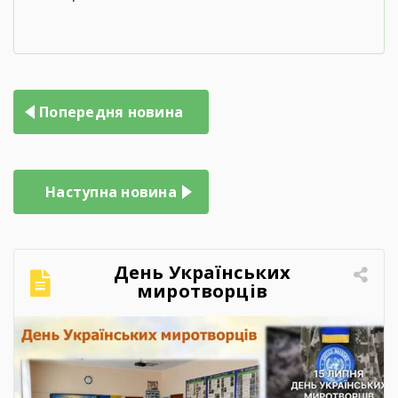
Навігація
Попередня новина
записів
Наступна новина
День Українських
миротворців