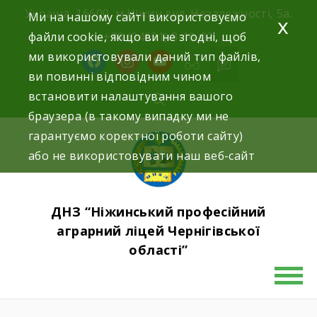
Skip
Україна, 16600, м.Ніжин вул. Незалежності, 5а.
Ми на нашому сайті використовуємо
x
to
файли cookie, якщо ви не згодні, щоб
+38 (04631) 3-10-02
content
ми використовували даний тип файлів,
facebook
instagram
youtube
ви повинні відповідним чином
встановити налаштування вашого
браузера (в такому випадку ми не
гарантуємо коректної роботи сайту)
або не використовувати наш веб-сайт
ДНЗ “Ніжинський професійний
аграрний ліцей Чернігівської
області”