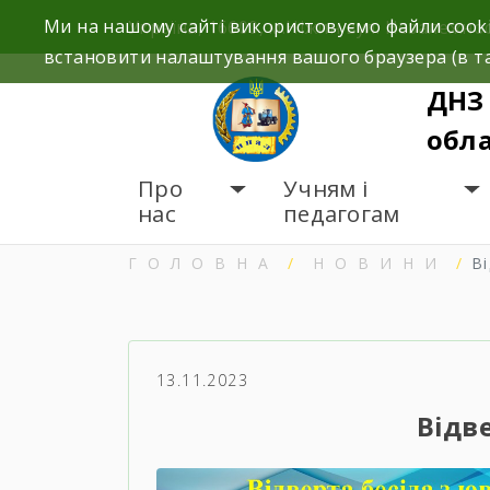
Skip
Ми на нашому сайті використовуємо файли cooki
Україна, 16600, м.Ніжин вул. Незалежност
to
встановити налаштування вашого браузера (в та
content
ДНЗ 
обла
Про
Учням і
нас
педагогам
ГОЛОВНА
НОВИНИ
В
13.11.2023
Відв