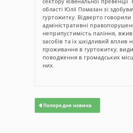
сектору ювенальної превенції 
області Юлії Помазан зі здобув
гуртожитку. Відверто говорили 
адміністративні правопорушення
неприпустимість паління, вжив
засобів та їх шкідливий вплив
проживання в гуртожитку; види
поводження в громадських місця
них.
Навігація
записів
Попередня новина