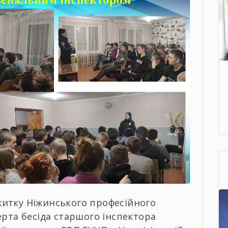
житку Ніжинського професійного
ерта бесіда старшого інспектора