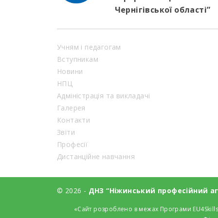
Чернігівської області”
Учням і педагогам
Вступникам
Новини
НПЦ
Адміністрація та викладачі
Галерея
Контакти
Звіти
Професії
Дистанційне навчання
© 2026 -
ДНЗ “Ніжинський професійний агр
«Сайт розроблено в межах Програми EU4Skills