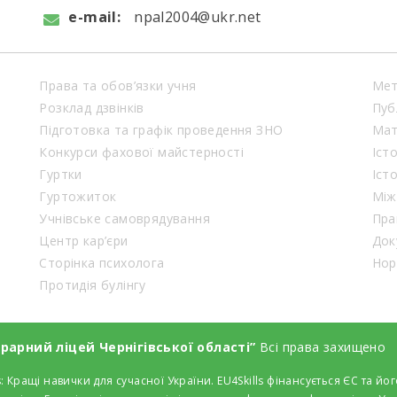
e-mail:
npal2004@ukr.net
Права та обов’язки учня
Мет
Розклад дзвінків
Пуб
Підготовка та графік проведення ЗНО
Мат
Конкурси фахової майстерності
Іст
Гуртки
Іст
Гуртожиток
Між
Учнівське самоврядування
Пра
Центр кар’єри
Док
Сторінка психолога
Нор
Протидія булінгу
арний ліцей Чернігівської області”
Всі права захищено
: Кращі навички для сучасної України. EU4Skills фінансується ЄС та