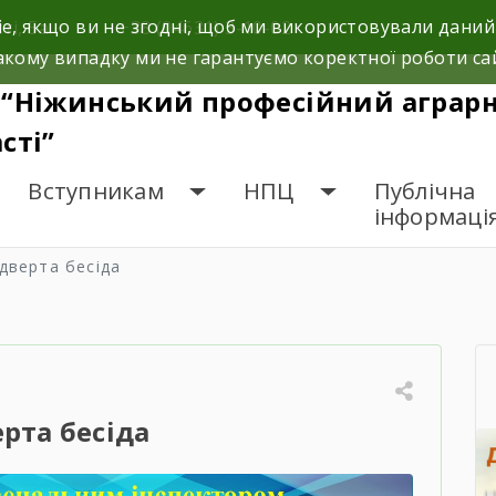
e, якщо ви не згодні, щоб ми використовували даний
і, 5а.
+38 (04631) 3-10-02
кому випадку ми не гарантуємо коректної роботи са
“Ніжинський професійний аграрни
сті”
Вступникам
НПЦ
Публічна
інформаці
ідверта бесіда
ерта бесіда