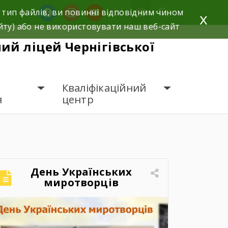
facebook
instagram
youtube
 тип файлів, ви повинні відповідним чином
x
йту) або не використовувати наш веб-сайт
й ліцей Чернігівської
Кваліфікаційний
я
центр
День Українських
миротворців