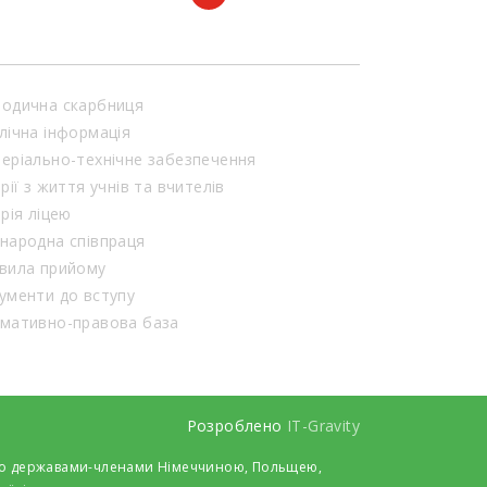
одична скарбниця
лічна інформація
еріально-технічне забезпечення
орії з життя учнів та вчителів
орія ліцею
народна співпраця
вила прийому
ументи до вступу
мативно-правова база
Розроблено
IT-Gravity
 його державами-членами Німеччиною, Польщею,