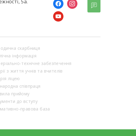
ежності, 5а.
facebook
instagram
youtube
одична скарбниця
лічна інформація
еріально-технічне забезпечення
орії з життя учнів та вчителів
орія ліцею
народна співпраця
вила прийому
ументи до вступу
мативно-правова база