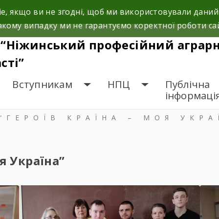
e, якщо ви не згодні, щоб ми використовували даний
і, 5а.
+38 (04631) 3-10-02
кому випадку ми не гарантуємо коректної роботи са
“Ніжинський професійний аграрни
сті”
Вступникам
НПЦ
Публічна
інформаці
“ГЕРОЇВ КРАЇНА – МОЯ УКРА
оя Україна”