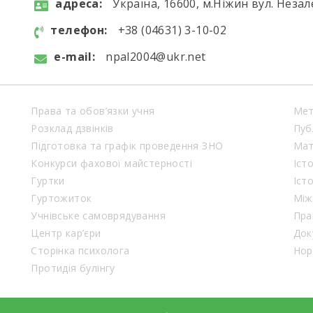
aдресa:
Україна, 16600, м.Ніжин вул. Незал
телефон:
+38 (04631) 3-10-02
e-mail:
npal2004@ukr.net
Права та обов’язки учня
Мет
Розклад дзвінків
Пуб
Підготовка та графік проведення ЗНО
Мат
Конкурси фахової майстерності
Іст
Гуртки
Іст
Гуртожиток
Між
Учнівське самоврядування
Пра
Центр кар’єри
Док
Сторінка психолога
Нор
Протидія булінгу