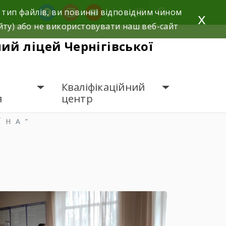
facebook
instagram
youtube
 тип файлів, ви повинні відповідним чином
x
йту) або не використовувати наш веб-сайт
й ліцей Чернігівської
Кваліфікаційний
я
центр
ЇНА”