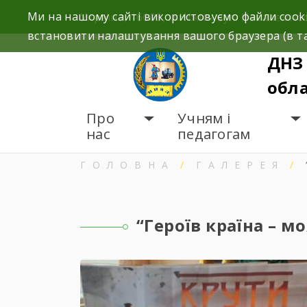
Skip
Ми на нашому сайті використовуємо файли cooki
Україна, 16600, м.Ніжин вул. Незалежност
to
встановити налаштування вашого браузера (в та
content
ДНЗ 
обла
Про
Учням і
нас
педагогам
ГОЛОВНА
ГАЛЕРЕЯ
“Героїв країна – м