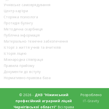
Учнівське самоврядування
Центр кар’єри
Сторінка психолога
Протидія булінгу
Методична скарбниця
Публічна інформація
Матеріально-технічне забезпечення
Історії з життя учнів та вчителів
Історія ліцею
Міжнародна співпраця
Правила прийому
Документи до вступу
Нормативно-правова база
© 2026 -
ДНЗ “Ніжинський
Розроблено
професійний аграрний ліцей
IT-Gravity
Чернігівської області”
Всі права