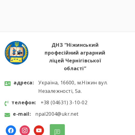
ДНЗ “Ніжинський
професійний аграрний
ліцей Чернігівської
області”
aдресa:
Україна, 16600, м.Ніжин вул.
Незалежності, 5а.
телефон:
+38 (04631) 3-10-02
e-mail:
npal2004@ukr.net
facebook
instagram
youtube