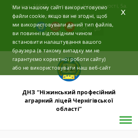
Skip
Україна, 16600, м.Ніжин вул. Незалежності, 5а.
Ми на нашому сайті використовуємо
x
to
файли cookie, якщо ви не згодні, щоб
+38 (04631) 3-10-02
content
ми використовували даний тип файлів,
facebook
instagram
youtube
ви повинні відповідним чином
встановити налаштування вашого
браузера (в такому випадку ми не
гарантуємо коректної роботи сайту)
або не використовувати наш веб-сайт
ДНЗ “Ніжинський професійний
аграрний ліцей Чернігівської
області”