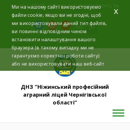
Skip
Україна, 16600, м.Ніжин вул. Незалежності, 5а.
Ми на нашому сайті використовуємо
x
to
файли cookie, якщо ви не згодні, щоб
+38 (04631) 3-10-02
content
ми використовували даний тип файлів,
facebook
instagram
youtube
ви повинні відповідним чином
встановити налаштування вашого
браузера (в такому випадку ми не
гарантуємо коректної роботи сайту)
або не використовувати наш веб-сайт
ДНЗ “Ніжинський професійний
аграрний ліцей Чернігівської
області”