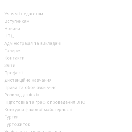
Учням і педагогам
Вступникам
Новини
НПЦ
Адміністрація та викладачі
Галерея
Контакти
Звіти
Професії
Дистанційне навчання
Права та обов’язки учня
Розклад дзвінків
Підготовка та графік проведення ЗНО
Конкурси фахової майстерності
Гуртки
Гуртожиток
Учнівське самоврядування