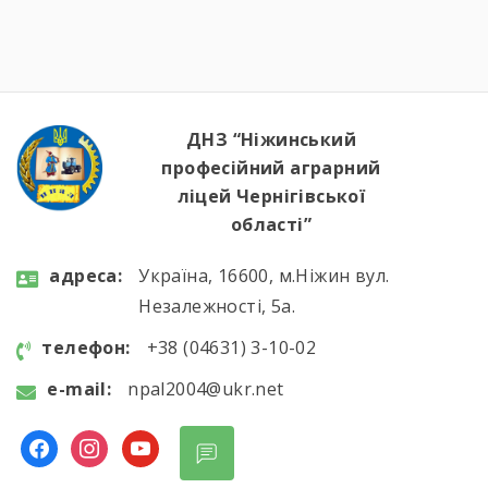
ДНЗ “Ніжинський
професійний аграрний
ліцей Чернігівської
області”
aдресa:
Україна, 16600, м.Ніжин вул.
Незалежності, 5а.
телефон:
+38 (04631) 3-10-02
e-mail:
npal2004@ukr.net
facebook
instagram
youtube