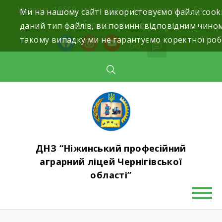
Skip
Україна, 16600, м.Ніжин вул. Незалежності, 5а.
Ми на нашому сайті використовуємо файли cooki
to
даний тип файлів, ви повинні відповідним чино
+38 (04631) 3-10-02
content
такому випадку ми не гарантуємо коректної роб
facebook
instagram
youtube
ДНЗ “Ніжинський професійний
аграрний ліцей Чернігівської
області”