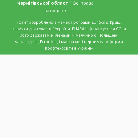
Чернігівської області”
Всі права
захищено
«Сайт розроблено в межах Програми EU4Skills: Кращі
навички для сучасної України. EU4Skills фінансується ЄС та
його державами-членами Німеччиною, Польщею,
Фінляндією, Естонією, і має на меті підтримку реформи
профтехосвіти в Україні»