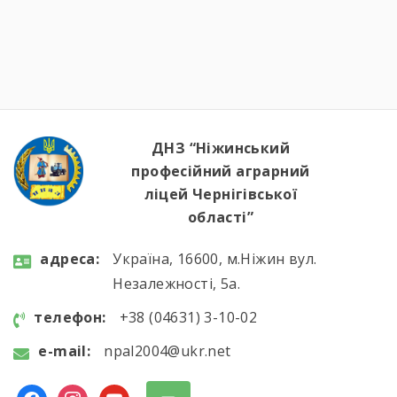
ДНЗ “Ніжинський
професійний аграрний
ліцей Чернігівської
області”
aдресa:
Україна, 16600, м.Ніжин вул.
Незалежності, 5а.
телефон:
+38 (04631) 3-10-02
e-mail:
npal2004@ukr.net
facebook
instagram
youtube