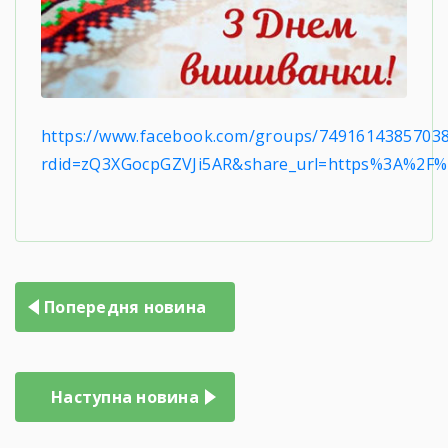
https://www.facebook.com/groups/7491614385703
rdid=zQ3XGocpGZVJi5AR&share_url=https%3A%2
Навігація
Попередня новина
записів
Наступна новина