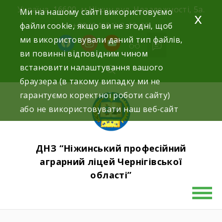
Skip
Україна, 16600, м.Ніжин вул. Незалежності, 5а.
Ми на нашому сайті використовуємо
x
to
файли cookie, якщо ви не згодні, щоб
+38 (04631) 3-10-02
content
ми використовували даний тип файлів,
facebook
instagram
youtube
ви повинні відповідним чином
встановити налаштування вашого
браузера (в такому випадку ми не
гарантуємо коректної роботи сайту)
або не використовувати наш веб-сайт
ДНЗ “Ніжинський професійний
аграрний ліцей Чернігівської
області”