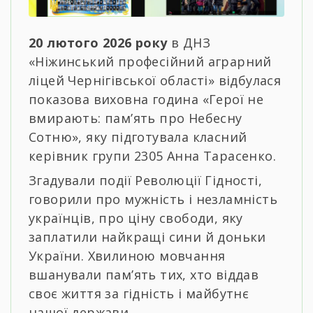
20 лютого 2026 року
в ДНЗ
«Ніжинський професійний аграрний
ліцей Чернігівської області» відбулася
показова виховна година «Герої не
вмирають: пам’ять про Небесну
Сотню», яку підготувала класний
керівник групи 2305 Анна Тарасенко.
Згадували події Революції Гідності,
говорили про мужність і незламність
українців, про ціну свободи, яку
заплатили найкращі сини й доньки
України. Хвилиною мовчання
вшанували пам’ять тих, хто віддав
своє життя за гідність і майбутнє
нашої держави.