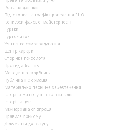
Права та обов’язки учня
Розклад дзвінків
Підготовка та графік проведення ЗНО
Конкурси фахової майстерності
Гуртки
Гуртожиток
Учнівське самоврядування
Центр кар’єри
Сторінка психолога
Протидія булінгу
Методична скарбниця
Публічна інформація
Матеріально-технічне забезпечення
Історії з життя учнів та вчителів
Історія ліцею
Міжнародна співпраця
Правила прийому
Документи до вступу