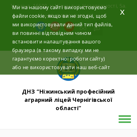
Skip
Україна, 16600, м.Ніжин вул. Незалежності, 5а.
Ми на нашому сайті використовуємо
x
to
файли cookie, якщо ви не згодні, щоб
+38 (04631) 3-10-02
content
ми використовували даний тип файлів,
facebook
instagram
youtube
ви повинні відповідним чином
встановити налаштування вашого
браузера (в такому випадку ми не
гарантуємо коректної роботи сайту)
або не використовувати наш веб-сайт
ДНЗ “Ніжинський професійний
аграрний ліцей Чернігівської
області”