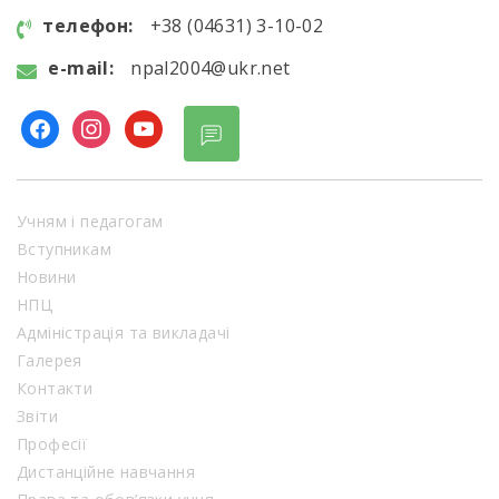
телефон:
+38 (04631) 3-10-02
e-mail:
npal2004@ukr.net
facebook
instagram
youtube
Учням і педагогам
Вступникам
Новини
НПЦ
Адміністрація та викладачі
Галерея
Контакти
Звіти
Професії
Дистанційне навчання