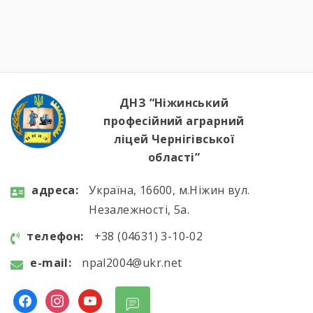
ДНЗ “Ніжинський
професійний аграрний
ліцей Чернігівської
області”
aдресa:
Україна, 16600, м.Ніжин вул.
Незалежності, 5а.
телефон:
+38 (04631) 3-10-02
e-mail:
npal2004@ukr.net
facebook
instagram
youtube