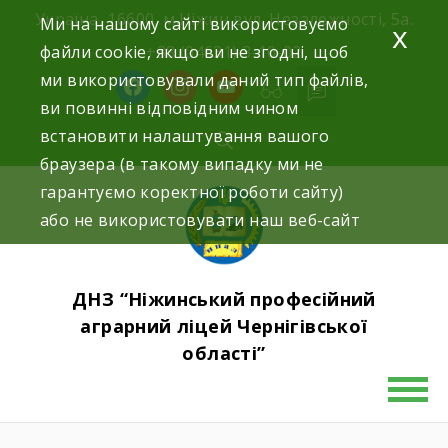
Skip
Україна, 16600, м.Ніжин вул. Незалежності, 5а.
Ми на нашому сайті використовуємо
x
to
файли cookie, якщо ви не згодні, щоб
+38 (04631) 3-10-02
content
ми використовували даний тип файлів,
facebook
instagram
youtube
ви повинні відповідним чином
встановити налаштування вашого
браузера (в такому випадку ми не
гарантуємо коректної роботи сайту)
або не використовувати наш веб-сайт
ДНЗ “Ніжинський професійний
аграрний ліцей Чернігівської
області”