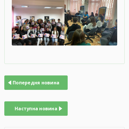
Навігація
Попередня новина
записів
Наступна новина