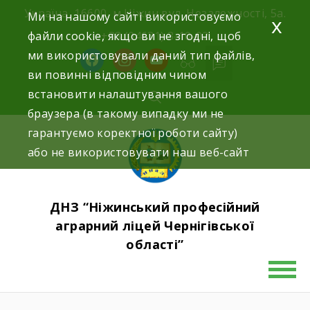
Skip
Україна, 16600, м.Ніжин вул. Незалежності, 5а.
Ми на нашому сайті використовуємо
x
to
файли cookie, якщо ви не згодні, щоб
+38 (04631) 3-10-02
content
ми використовували даний тип файлів,
facebook
instagram
youtube
ви повинні відповідним чином
встановити налаштування вашого
браузера (в такому випадку ми не
гарантуємо коректної роботи сайту)
або не використовувати наш веб-сайт
ДНЗ “Ніжинський професійний
аграрний ліцей Чернігівської
області”