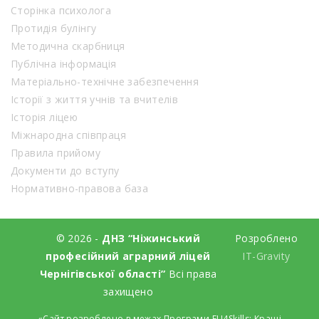
Сторінка психолога
Протидія булінгу
Методична скарбниця
Публічна інформація
Матеріально-технічне забезпечення
Історії з життя учнів та вчителів
Історія ліцею
Міжнародна співпраця
Правила прийому
Документи до вступу
Нормативно-правова база
© 2026 -
ДНЗ “Ніжинський
Розроблено
професійний аграрний ліцей
IT-Gravity
Чернігівської області”
Всі права
захищено
«Сайт розроблено в межах Програми EU4Skills: Кращі