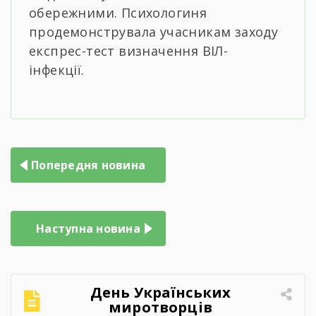
обережними. Психологиня
продемонструвала учасникам заходу
експрес-тест визначення ВІЛ-
інфекції.
Навігація
Попередня новина
записів
Наступна новина
День Українських
миротворців