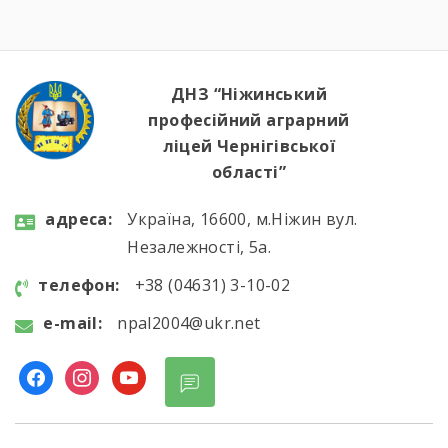
ДНЗ “Ніжинський
професійний аграрний
ліцей Чернігівської
області”
aдресa:
Україна, 16600, м.Ніжин вул.
Незалежності, 5а.
телефон:
+38 (04631) 3-10-02
e-mail:
npal2004@ukr.net
facebook
instagram
youtube