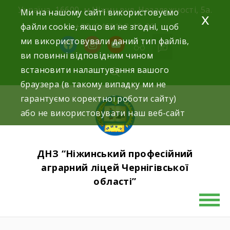
Skip
Україна, 16600, м.Ніжин вул. Незалежності, 5а.
Ми на нашому сайті використовуємо
x
to
файли cookie, якщо ви не згодні, щоб
+38 (04631) 3-10-02
content
ми використовували даний тип файлів,
facebook
instagram
youtube
ви повинні відповідним чином
встановити налаштування вашого
браузера (в такому випадку ми не
гарантуємо коректної роботи сайту)
або не використовувати наш веб-сайт
ДНЗ “Ніжинський професійний
аграрний ліцей Чернігівської
області”