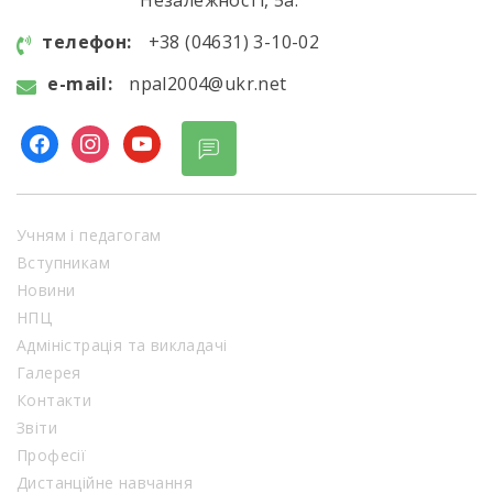
телефон:
+38 (04631) 3-10-02
e-mail:
npal2004@ukr.net
facebook
instagram
youtube
Учням і педагогам
Вступникам
Новини
НПЦ
Адміністрація та викладачі
Галерея
Контакти
Звіти
Професії
Дистанційне навчання