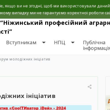
e, якщо ви не згодні, щоб ми використовували даний
і, 5а.
+38 (04631) 3-10-02
кому випадку ми не гарантуємо коректної роботи са
“Ніжинський професійний аграрни
сті”
Вступникам
НПЦ
Публічна
інформаці
орум молодіжних ініціатив
діжних ініціатив