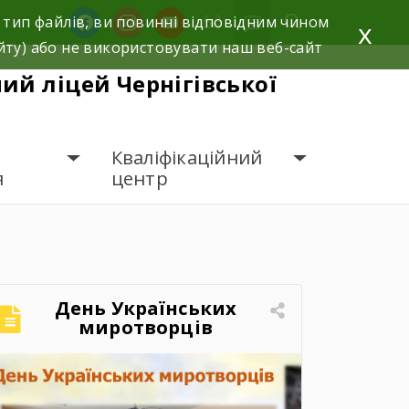
facebook
instagram
youtube
 тип файлів, ви повинні відповідним чином
x
йту) або не використовувати наш веб-сайт
й ліцей Чернігівської
Кваліфікаційний
я
центр
День Українських
миротворців