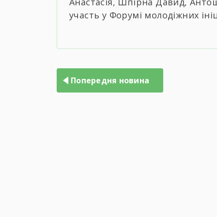
Анастасія, Шпірна Давид, Антощ
участь у Форумі молодіжних ініц
Навігація
записів
Попередня новина