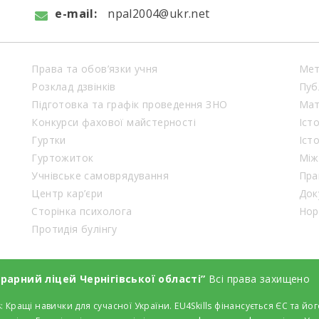
e-mail:
npal2004@ukr.net
Права та обов’язки учня
Мет
Розклад дзвінків
Пуб
Підготовка та графік проведення ЗНО
Мат
Конкурси фахової майстерності
Іст
Гуртки
Іст
Гуртожиток
Між
Учнівське самоврядування
Пра
Центр кар’єри
Док
Сторінка психолога
Нор
Протидія булінгу
арний ліцей Чернігівської області”
Всі права захищено
: Кращі навички для сучасної України. EU4Skills фінансується ЄС та