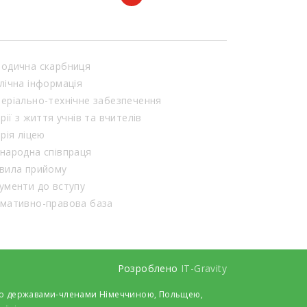
одична скарбниця
лічна інформація
еріально-технічне забезпечення
орії з життя учнів та вчителів
орія ліцею
народна співпраця
вила прийому
ументи до вступу
мативно-правова база
Розроблено
IT-Gravity
 його державами-членами Німеччиною, Польщею,