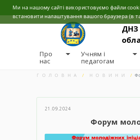
Skip
Ми на нашому сайті використовуємо файли cooki
Україна, 16600, м.Ніжин вул. Незалежност
to
встановити налаштування вашого браузера (в та
content
ДНЗ 
обла
Про
Учням і
нас
педагогам
ГОЛОВНА
НОВИНИ
Ф
21.09.2024
Форум моло