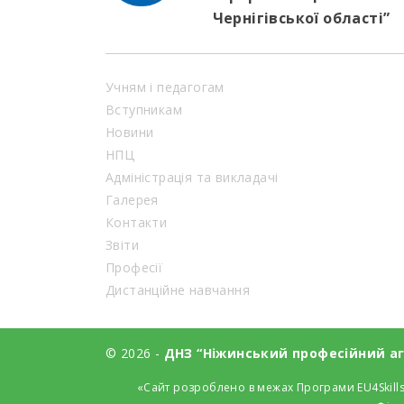
Чернігівської області”
Учням і педагогам
Вступникам
Новини
НПЦ
Адміністрація та викладачі
Галерея
Контакти
Звіти
Професії
Дистанційне навчання
© 2026 -
ДНЗ “Ніжинський професійний агр
«Сайт розроблено в межах Програми EU4Skills