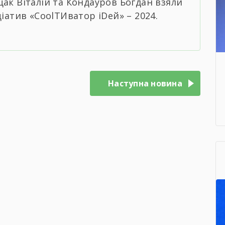
ак Віталій та Кондауров Богдан взяли
іатив «CoolТИватор іDей» – 2024.
Наступна новина