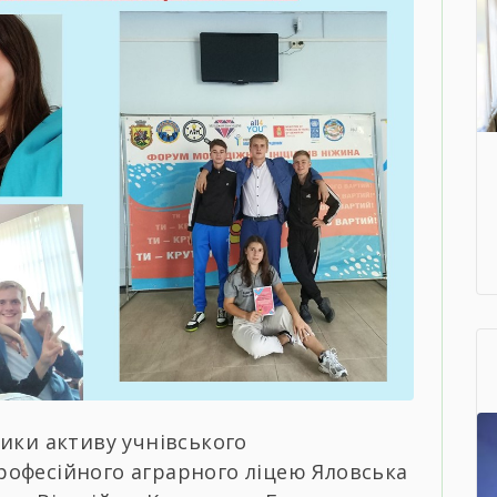
ики активу учнівського
офесійного аграрного ліцею Яловська