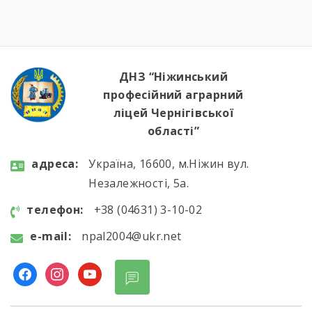
ДНЗ “Ніжинський
професійний аграрний
ліцей Чернігівської
області”
aдресa:
Україна, 16600, м.Ніжин вул.
Незалежності, 5а.
телефон:
+38 (04631) 3-10-02
e-mail:
npal2004@ukr.net
facebook
instagram
youtube