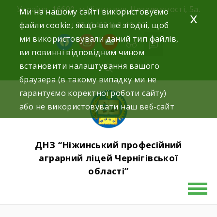
Skip
Україна, 16600, м.Ніжин вул. Незалежності, 5а.
Ми на нашому сайті використовуємо
x
to
файли cookie, якщо ви не згодні, щоб
+38 (04631) 3-10-02
content
ми використовували даний тип файлів,
facebook
instagram
youtube
ви повинні відповідним чином
встановити налаштування вашого
браузера (в такому випадку ми не
гарантуємо коректної роботи сайту)
або не використовувати наш веб-сайт
ДНЗ “Ніжинський професійний
аграрний ліцей Чернігівської
області”