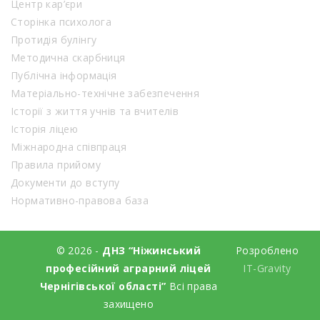
Центр кар’єри
Сторінка психолога
Протидія булінгу
Методична скарбниця
Публічна інформація
Матеріально-технічне забезпечення
Історії з життя учнів та вчителів
Історія ліцею
Міжнародна співпраця
Правила прийому
Документи до вступу
Нормативно-правова база
© 2026 -
ДНЗ “Ніжинський
Розроблено
професійний аграрний ліцей
IT-Gravity
Чернігівської області”
Всі права
захищено