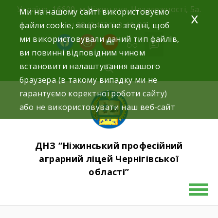
Skip
Україна, 16600, м.Ніжин вул. Незалежності, 5а.
Ми на нашому сайті використовуємо
x
to
файли cookie, якщо ви не згодні, щоб
+38 (04631) 3-10-02
content
ми використовували даний тип файлів,
facebook
instagram
youtube
ви повинні відповідним чином
встановити налаштування вашого
браузера (в такому випадку ми не
гарантуємо коректної роботи сайту)
або не використовувати наш веб-сайт
ДНЗ “Ніжинський професійний
аграрний ліцей Чернігівської
області”