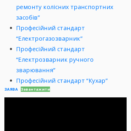
ремонту колісних транспортних
засобів”
Професійний стандарт
“Електрогазозварник”
Професійний стандарт
“Електрозварник ручного
зварювання”
Професійний стандарт “Кухар”
ЗАЯВА
Завантажити