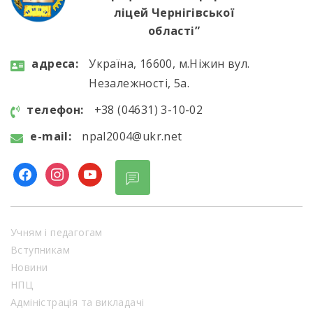
ліцей Чернігівської
області”
aдресa:
Україна, 16600, м.Ніжин вул.
Незалежності, 5а.
телефон:
+38 (04631) 3-10-02
e-mail:
npal2004@ukr.net
facebook
instagram
youtube
Учням і педагогам
Вступникам
Новини
НПЦ
Адміністрація та викладачі