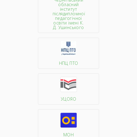
обласний
інститут
післядипломної
педагогічної
освіти імені К.
Д. Ушинського
НПЦ ПТО
УЦОЯО
МОН