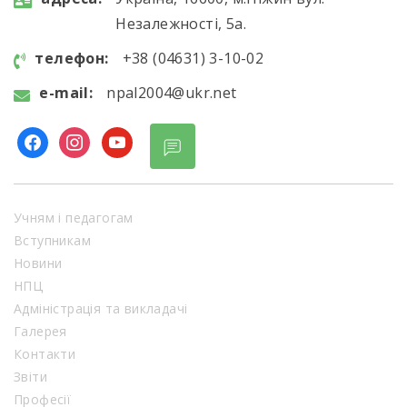
Незалежності, 5а.
телефон:
+38 (04631) 3-10-02
e-mail:
npal2004@ukr.net
facebook
instagram
youtube
Учням і педагогам
Вступникам
Новини
НПЦ
Адміністрація та викладачі
Галерея
Контакти
Звіти
Професії