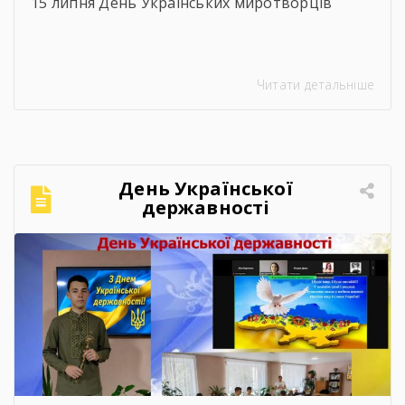
15 липня День Українських миротворців
Читати детальніше
День Української
державності