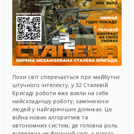
Поки світ сперечається про майбутнє
штучного інтелекту, у 32 Сталевій
бригаді роботи вже взяли на себе
найскладнішу роботу, замінюючи
людей у найгарячіших ділянках. Це
війна нових алгоритмів та
автономних систем, де головна роль
відведена не фізичній силі, а пілоту,