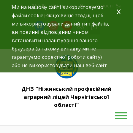
Skip
Україна, 16600, м.Ніжин вул. Незалежності, 5а.
Ми на нашому сайті використовуємо
x
to
файли cookie, якщо ви не згодні, щоб
+38 (04631) 3-10-02
content
ми використовували даний тип файлів,
facebook
instagram
youtube
ви повинні відповідним чином
встановити налаштування вашого
браузера (в такому випадку ми не
гарантуємо коректної роботи сайту)
або не використовувати наш веб-сайт
ДНЗ “Ніжинський професійний
аграрний ліцей Чернігівської
області”