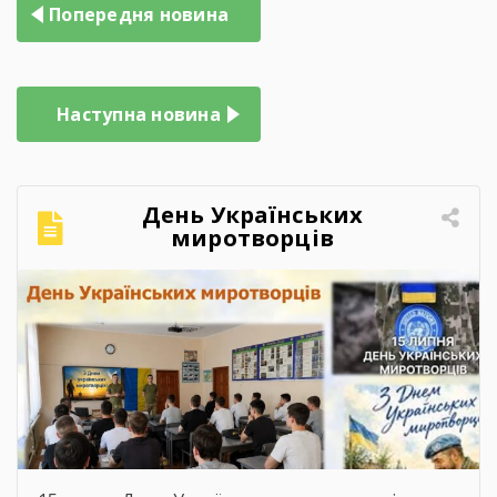
Навігація
Попередня новина
записів
Наступна новина
День Українських
миротворців