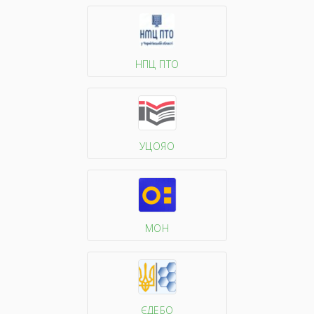
НПЦ ПТО
УЦОЯО
МОН
ЄДЕБО