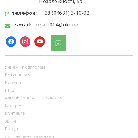
Незалежності, 5а.
телефон:
+38 (04631) 3-10-02
e-mail:
npal2004@ukr.net
facebook
instagram
youtube
Учням і педагогам
Вступникам
Новини
НПЦ
Адміністрація та викладачі
Галерея
Контакти
Звіти
Професії
Дистанційне навчання