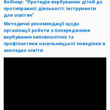
Вебінар: “Протидія вербуванню дітей до
протиправної діяльності: інструменти
для освітян”
Методичні рекомендації
щодо
організації роботи з попередження
вербування неповнолітніх та
профілактики насильницької поведінки в
закладах освіти