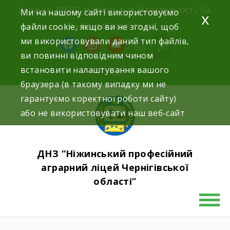
Skip
Україна, 16600, м.Ніжин вул. Незалежності, 5а.
Ми на нашому сайті використовуємо
x
to
файли cookie, якщо ви не згодні, щоб
+38 (04631) 3-10-02
content
ми використовували даний тип файлів,
facebook
instagram
youtube
ви повинні відповідним чином
встановити налаштування вашого
браузера (в такому випадку ми не
гарантуємо коректної роботи сайту)
або не використовувати наш веб-сайт
ДНЗ “Ніжинський професійний
аграрний ліцей Чернігівської
області”